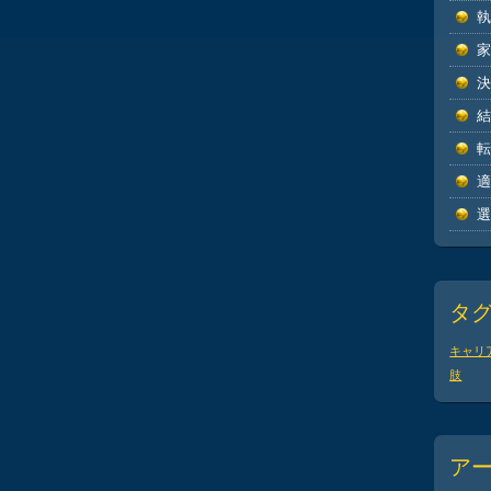
タ
キャリ
肢
ア