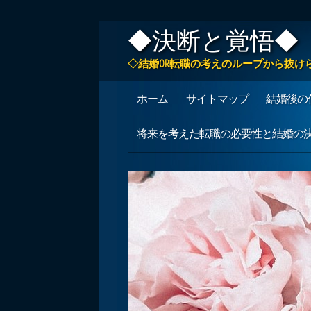
◆決断と覚悟◆
◇結婚OR転職の考えのループから抜け
Main menu
Skip
ホーム
サイトマップ
結婚後の
to
content
将来を考えた転職の必要性と結婚の