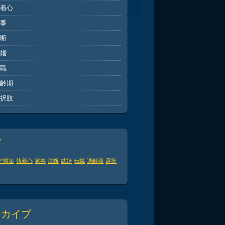
執着心
家事
決断
結婚
転職
適齢期
選択肢
グ
ア構築
執着心
家事
決断
結婚
転職
適齢期
選択
ーカイブ